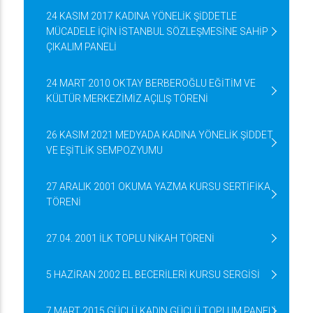
24 KASIM 2017 KADINA YÖNELİK ŞİDDETLE
MÜCADELE İÇİN İSTANBUL SÖZLEŞMESİNE SAHİP
ÇIKALIM PANELİ
24 MART 2010 OKTAY BERBEROĞLU EĞİTİM VE
KÜLTÜR MERKEZİMİZ AÇILIŞ TÖRENİ
26 KASIM 2021 MEDYADA KADINA YÖNELİK ŞİDDET
VE EŞİTLİK SEMPOZYUMU
27 ARALIK 2001 OKUMA YAZMA KURSU SERTİFİKA
TÖRENİ
27.04. 2001 İLK TOPLU NİKAH TÖRENİ
5 HAZİRAN 2002 EL BECERİLERİ KURSU SERGİSİ
7 MART 2015 GÜÇLÜ KADIN GÜÇLÜ TOPLUM PANELİ