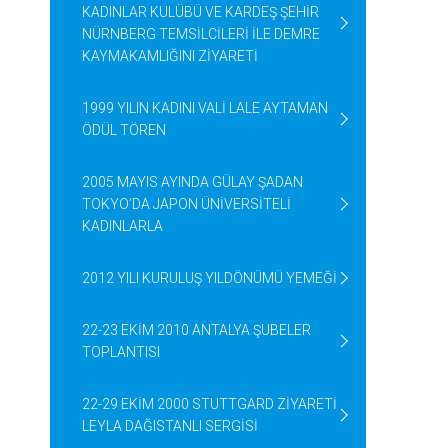
KADINLAR KULÜBÜ VE KARDEŞ ŞEHİR
NÜRNBERG TEMSİLCİLERİ İLE DEMRE
KAYMAKAMLIĞINI ZİYARETİ
1999 YILIN KADINI VALİ LALE AYTAMAN
ÖDÜL TÖREN
2005 MAYIS AYINDA GÜLAY ŞADAN
TOKYO’DA JAPON ÜNİVERSİTELİ
KADINLARLA
2012 YILI KURULUŞ YILDÖNÜMÜ YEMEĞİ
22-23 EKİM 2010 ANTALYA ŞUBELER
TOPLANTISI
22-29 EKİM 2000 STUTTGARD ZİYARETİ
LEYLA DAĞISTANLI SERGİSİ