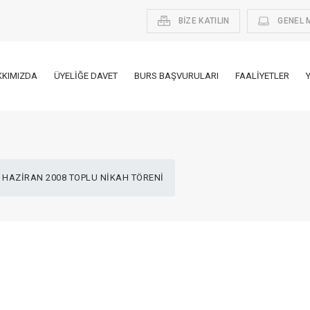
BİZE KATILIN
GENEL 
KKIMIZDA
ÜYELIĞE DAVET
BURS BAŞVURULARI
FAALIYETLER
 HAZİRAN 2008 TOPLU NİKAH TÖRENİ