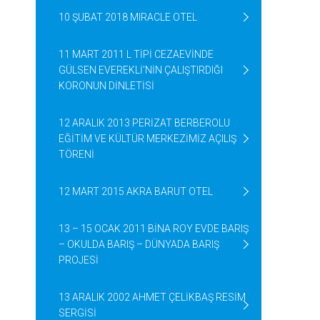
10 ŞUBAT 2018 MIRACLE OTEL
11 MART 2011 L TİPİ CEZAEVİNDE
GÜLSEN EVEREKLİ’NİN ÇALIŞTIRDIĞI
KORONUN DİNLETİSİ
12 ARALIK 2013 PERİZAT BERBEROLU
EĞİTİM VE KÜLTÜR MERKEZİMİZ AÇILIŞ
TÖRENİ
12 MART 2015 AKRA BARUT OTEL
13 – 15 OCAK 2011 BİNA ROY EVDE BARIŞ
– OKULDA BARIŞ – DÜNYADA BARIŞ
PROJESİ
13 ARALIK 2002 AHMET ÇELİKBAŞ RESİM
SERGİSİ