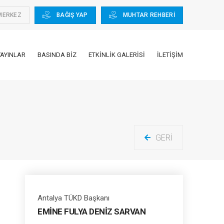
MERKEZ
BAĞIŞ YAP
MUHTAR REHBERİ
YAYINLAR
BASINDA BIZ
ETKINLIK GALERISI
İLETIŞIM
GERI
Antalya TÜKD Başkanı
EMİNE FULYA DENİZ SARVAN