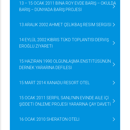
13 – 15 OCAK 2011 BİNA ROY EVDE BARIŞ – OKULDA
BARIŞ – DÜNYADA BARIŞ PROJESİ
13 ARALIK 2002 AHMET ÇELİKBAŞ RESİM SERGİSİ
14 EYLÜL 2002 KIBRIS TÜKD TOPLANTISI DERVİŞ
EROĞLU ZİYARETİ
15 HAZİRAN 1990 OLGUNLAŞMA ENSTİTÜSÜNÜN
DERNEK YARARINA DEFİLESİ
15 MART 2014 XANADU RESORT OTEL
15 OCAK 2011 SERPİL SANLI’NIN EVİNDE AİLE İÇİ
ŞİDDETİ ÖNLEME PROJESİ YARARINA ÇAY DAVETİ
16 OCAK 2010 SHERATON OTELİ