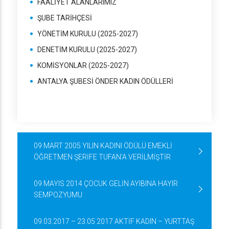
FAALİYET ALANLARIMIZ
ŞUBE TARİHÇESİ
YÖNETİM KURULU (2025-2027)
DENETİM KURULU (2025-2027)
KOMİSYONLAR (2025-2027)
ANTALYA ŞUBESİ ÖNDER KADIN ÖDÜLLERİ
09 MART 2005 YILIN KADINI ÖDÜLÜ EMEKLİ
ÖĞRETMEN ŞERİFE TUFAN’A VERİLMİŞTİR
09 MAYIS 2014 ÇOCUK GELİN AYIBINA HAYIR
SEMPOZYUMU
09.03.2017 – 23.05 2017 AKTİF KADIN – YURTTAŞ