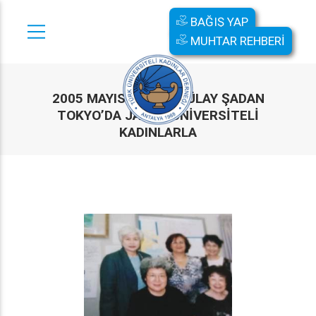
BAĞIŞ YAP
MUHTAR REHBERİ
2005 MAYIS AYINDA GÜLAY ŞADAN
TOKYO’DA JAPON ÜNİVERSİTELİ
KADINLARLA