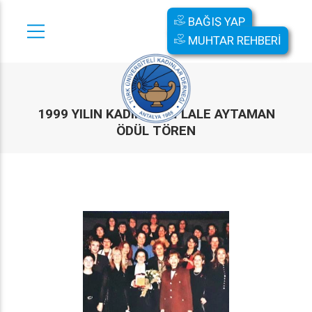
BAĞIŞ YAP
MUHTAR REHBERİ
1999 YILIN KADINI VALİ LALE AYTAMAN
ÖDÜL TÖREN