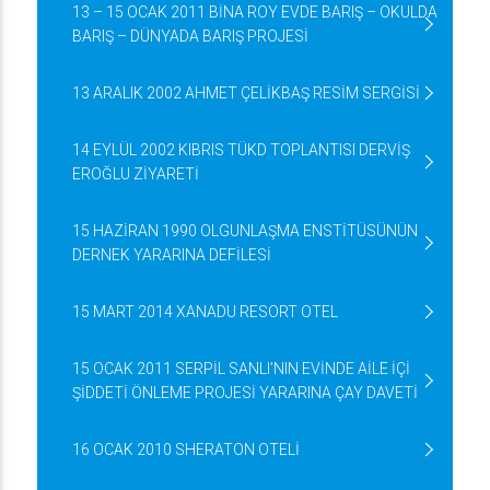
13 – 15 OCAK 2011 BİNA ROY EVDE BARIŞ – OKULDA
BARIŞ – DÜNYADA BARIŞ PROJESİ
13 ARALIK 2002 AHMET ÇELİKBAŞ RESİM SERGİSİ
14 EYLÜL 2002 KIBRIS TÜKD TOPLANTISI DERVİŞ
EROĞLU ZİYARETİ
15 HAZİRAN 1990 OLGUNLAŞMA ENSTİTÜSÜNÜN
DERNEK YARARINA DEFİLESİ
15 MART 2014 XANADU RESORT OTEL
15 OCAK 2011 SERPİL SANLI’NIN EVİNDE AİLE İÇİ
ŞİDDETİ ÖNLEME PROJESİ YARARINA ÇAY DAVETİ
16 OCAK 2010 SHERATON OTELİ