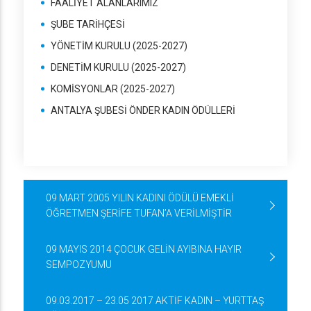
FAALİYET ALANLARIMIZ
ŞUBE TARİHÇESİ
YÖNETİM KURULU (2025-2027)
DENETİM KURULU (2025-2027)
KOMİSYONLAR (2025-2027)
ANTALYA ŞUBESİ ÖNDER KADIN ÖDÜLLERİ
09 MART 2005 YILIN KADINI ÖDÜLÜ EMEKLİ
ÖĞRETMEN ŞERİFE TUFAN’A VERİLMİŞTİR
09 MAYIS 2014 ÇOCUK GELİN AYIBINA HAYIR
SEMPOZYUMU
09.03.2017 – 23.05 2017 AKTİF KADIN – YURTTAŞ