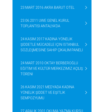
23 MART 2016 AKRA BARUT OTEL
23.06.2011 UWE GENEL KURUL
TOPLANTISI ANTALYA’DA
24 KASIM 2017 KADINA YÖNELİK
ŞİDDETLE MÜCADELE İÇİN İSTANBUL
SÖZLEŞMESİNE SAHİP ÇIKALIM PANELİ
24 MART 2010 OKTAY BERBEROĞLU
EĞİTİM VE KÜLTÜR MERKEZİMİZ AÇILIŞ
TÖRENİ
26 KASIM 2021 MEDYADA KADINA
YÖNELİK ŞİDDET VE EŞİTLİK
SEMPOZYUMU
27 ARALIK 2001 OKUMA YAZMA KURSU