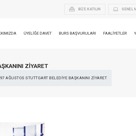
BİZE KATILIN
GENEL 
KKIMIZDA
ÜYELIĞE DAVET
BURS BAŞVURULARI
FAALIYETLER
ŞKANINI ZİYARET
97 AĞUSTOS STUTTGART BELEDİYE BAŞKANINI ZİYARET