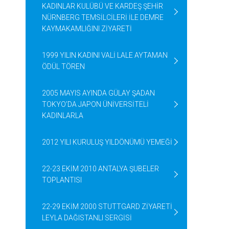
KADINLAR KULÜBÜ VE KARDEŞ ŞEHİR
NÜRNBERG TEMSİLCİLERİ İLE DEMRE
KAYMAKAMLIĞINI ZİYARETİ
1999 YILIN KADINI VALİ LALE AYTAMAN
ÖDÜL TÖREN
2005 MAYIS AYINDA GÜLAY ŞADAN
TOKYO’DA JAPON ÜNİVERSİTELİ
KADINLARLA
2012 YILI KURULUŞ YILDÖNÜMÜ YEMEĞİ
22-23 EKİM 2010 ANTALYA ŞUBELER
TOPLANTISI
22-29 EKİM 2000 STUTTGARD ZİYARETİ
LEYLA DAĞISTANLI SERGİSİ