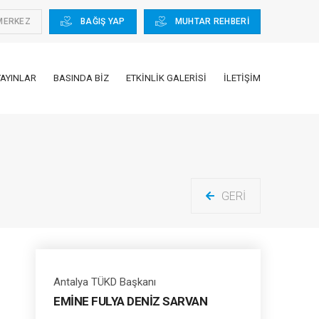
MERKEZ
BAĞIŞ YAP
MUHTAR REHBERİ
YAYINLAR
BASINDA BIZ
ETKINLIK GALERISI
İLETIŞIM
GERI
Antalya TÜKD Başkanı
EMİNE FULYA DENİZ SARVAN