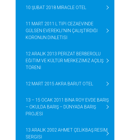
10 ŞUBAT 2018 MIRACLE OTEL
11 MART 2011 L TİPİ CEZAEVİNDE
GÜLSEN EVEREKLİ’NİN ÇALIŞTIRDIĞI
KORONUN DİNLETİSİ
12 ARALIK 2013 PERİZAT BERBEROLU
EĞİTİM VE KÜLTÜR MERKEZİMİZ AÇILIŞ
TÖRENİ
12 MART 2015 AKRA BARUT OTEL
13 – 15 OCAK 2011 BİNA ROY EVDE BARIŞ
– OKULDA BARIŞ – DÜNYADA BARIŞ
PROJESİ
13 ARALIK 2002 AHMET ÇELİKBAŞ RESİM
SERGİSİ