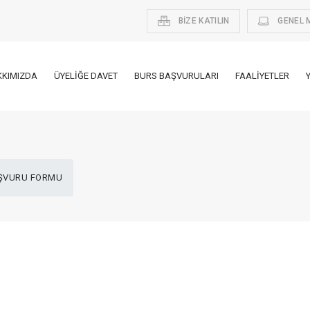
BİZE KATILIN
GENEL 
KKIMIZDA
ÜYELIĞE DAVET
BURS BAŞVURULARI
FAALIYETLER
AŞVURU FORMU