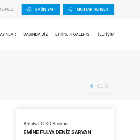
MERKEZ
BAĞIŞ YAP
MUHTAR REHBERİ
YAYINLAR
BASINDA BIZ
ETKINLIK GALERISI
İLETIŞIM
GERI
Antalya TÜKD Başkanı
EMİNE FULYA DENİZ SARVAN