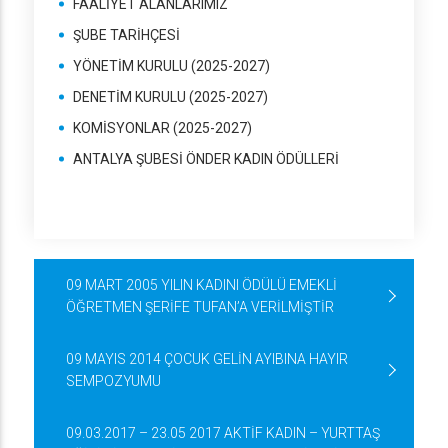
FAALİYET ALANLARIMIZ
ŞUBE TARİHÇESİ
YÖNETİM KURULU (2025-2027)
DENETİM KURULU (2025-2027)
KOMİSYONLAR (2025-2027)
ANTALYA ŞUBESİ ÖNDER KADIN ÖDÜLLERİ
09 MART 2005 YILIN KADINI ÖDÜLÜ EMEKLİ
ÖĞRETMEN ŞERİFE TUFAN’A VERİLMİŞTİR
09 MAYIS 2014 ÇOCUK GELİN AYIBINA HAYIR
SEMPOZYUMU
09.03.2017 – 23.05 2017 AKTİF KADIN – YURTTAŞ