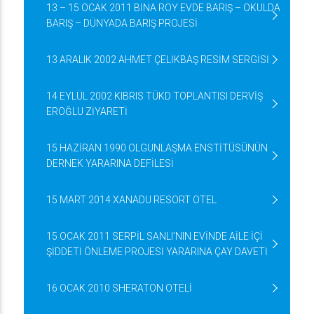
13 – 15 OCAK 2011 BİNA ROY EVDE BARIŞ – OKULDA
BARIŞ – DÜNYADA BARIŞ PROJESİ
13 ARALIK 2002 AHMET ÇELİKBAŞ RESİM SERGİSİ
14 EYLÜL 2002 KIBRIS TÜKD TOPLANTISI DERVİŞ
EROĞLU ZİYARETİ
15 HAZİRAN 1990 OLGUNLAŞMA ENSTİTÜSÜNÜN
DERNEK YARARINA DEFİLESİ
15 MART 2014 XANADU RESORT OTEL
15 OCAK 2011 SERPİL SANLI’NIN EVİNDE AİLE İÇİ
ŞİDDETİ ÖNLEME PROJESİ YARARINA ÇAY DAVETİ
16 OCAK 2010 SHERATON OTELİ