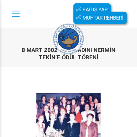
BAĞIŞ YAP
MUHTAR REHBERİ
8 MART 2002 YILIN KADINI NERMİN
TEKİN’E ÖDÜL TÖRENİ