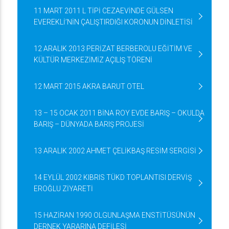
11 MART 2011 L TİPİ CEZAEVİNDE GÜLSEN
EVEREKLİ’NİN ÇALIŞTIRDIĞI KORONUN DİNLETİSİ
12 ARALIK 2013 PERİZAT BERBEROLU EĞİTİM VE
KÜLTÜR MERKEZİMİZ AÇILIŞ TÖRENİ
12 MART 2015 AKRA BARUT OTEL
13 – 15 OCAK 2011 BİNA ROY EVDE BARIŞ – OKULDA
BARIŞ – DÜNYADA BARIŞ PROJESİ
13 ARALIK 2002 AHMET ÇELİKBAŞ RESİM SERGİSİ
14 EYLÜL 2002 KIBRIS TÜKD TOPLANTISI DERVİŞ
EROĞLU ZİYARETİ
15 HAZİRAN 1990 OLGUNLAŞMA ENSTİTÜSÜNÜN
DERNEK YARARINA DEFİLESİ