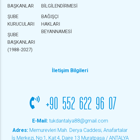
BAŞKANLAR
BİLGİLENDİRMESİ
ŞUBE
BAĞIŞÇI
KURUCULARI
HAKLARI
BEYANNAMESİ
ŞUBE
BAŞKANLARI
(1988-2027)
İletişim Bilgileri
+90 552 622 96 07
E-Mail:
tukdantalya88@gmail.com
Adres:
Memurevleri Mah. Derya Caddesi, Anafartalar
İş Merkezi, No:1, Kat:4, Daire 13 Muratpaşa / ANTALYA