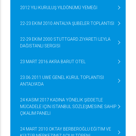
2012 YILI KURULUŞ YILDÖNÜMÜ YEMEĞİ
22-23 EKİM 2010 ANTALYA ŞUBELER TOPLANTISI
22-29 EKİM 2000 STUTTGARD ZİYARETİ LEYLA
DAĞISTANLI SERGİSİ
23 MART 2016 AKRA BARUT OTEL
23.06.2011 UWE GENEL KURUL TOPLANTISI
ANTALYA’DA
24 KASIM 2017 KADINA YÖNELİK ŞİDDETLE
MÜCADELE İÇİN İSTANBUL SÖZLEŞMESİNE SAHİP
ÇIKALIM PANELİ
24 MART 2010 OKTAY BERBEROĞLU EĞİTİM VE
KÜLTÜR MERKEZİMİZ AÇILIŞ TÖRENİ