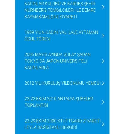
KADINLAR KULÜBÜ VE KARDEŞ ŞEHİR
NÜRNBERG TEMSİLCİLERİ İLE DEMRE
KAYMAKAMLIĞINI ZİYARETİ
1999 YILIN KADINI VALİ LALE AYTAMAN
ÖDÜL TÖREN
2005 MAYIS AYINDA GÜLAY ŞADAN
TOKYO’DA JAPON ÜNİVERSİTELİ
KADINLARLA
2012 YILI KURULUŞ YILDÖNÜMÜ YEMEĞİ
22-23 EKİM 2010 ANTALYA ŞUBELER
TOPLANTISI
22-29 EKİM 2000 STUTTGARD ZİYARETİ
LEYLA DAĞISTANLI SERGİSİ