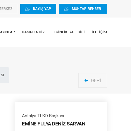
MERKEZ
BAĞIŞ YAP
MUHTAR REHBERİ
YAYINLAR
BASINDA BIZ
ETKINLIK GALERISI
İLETIŞIM
ASI
GERI
Antalya TÜKD Başkanı
EMİNE FULYA DENİZ SARVAN