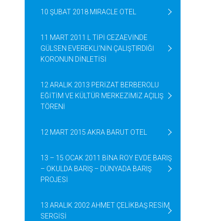
10 ŞUBAT 2018 MIRACLE OTEL
11 MART 2011 L TİPİ CEZAEVİNDE
GÜLSEN EVEREKLİ’NİN ÇALIŞTIRDIĞI
KORONUN DİNLETİSİ
12 ARALIK 2013 PERİZAT BERBEROLU
EĞİTİM VE KÜLTÜR MERKEZİMİZ AÇILIŞ
TÖRENİ
12 MART 2015 AKRA BARUT OTEL
13 – 15 OCAK 2011 BİNA ROY EVDE BARIŞ
– OKULDA BARIŞ – DÜNYADA BARIŞ
PROJESİ
13 ARALIK 2002 AHMET ÇELİKBAŞ RESİM
SERGİSİ