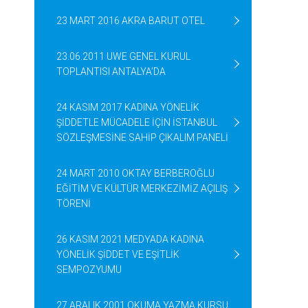
23 MART 2016 AKRA BARUT OTEL
23.06.2011 UWE GENEL KURUL
TOPLANTISI ANTALYA’DA
24 KASIM 2017 KADINA YÖNELİK
ŞİDDETLE MÜCADELE İÇİN İSTANBUL
SÖZLEŞMESİNE SAHİP ÇIKALIM PANELİ
24 MART 2010 OKTAY BERBEROĞLU
EĞİTİM VE KÜLTÜR MERKEZİMİZ AÇILIŞ
TÖRENİ
26 KASIM 2021 MEDYADA KADINA
YÖNELİK ŞİDDET VE EŞİTLİK
SEMPOZYUMU
27 ARALIK 2001 OKUMA YAZMA KURSU