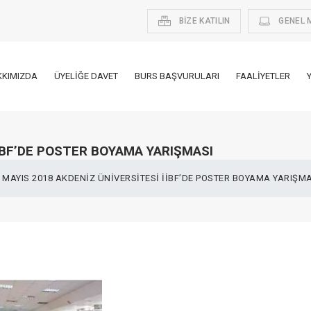
BİZE KATILIN
GENEL 
KKIMIZDA
ÜYELIĞE DAVET
BURS BAŞVURULARI
FAALIYETLER
İİBF’DE POSTER BOYAMA YARIŞMASI
 MAYIS 2018 AKDENİZ ÜNİVERSİTESİ İİBF’DE POSTER BOYAMA YARIŞM