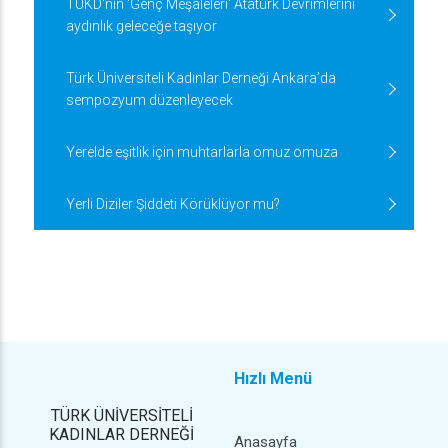
TÜKD'nin 'Genç Meşaleleri' Atatürk Devrimlerini
aydınlık geleceğe taşıyor
Türk Üniversiteli Kadınlar Derneği Ankara’da
sempozyum düzenleyecek
Yerelde eşitlik için muhtarlarla omuz omuza
Yerli Diziler Şiddeti Körüklüyor mu?
Hızlı Menü
TÜRK ÜNİVERSİTELİ
KADINLAR DERNEĞİ
Anasayfa