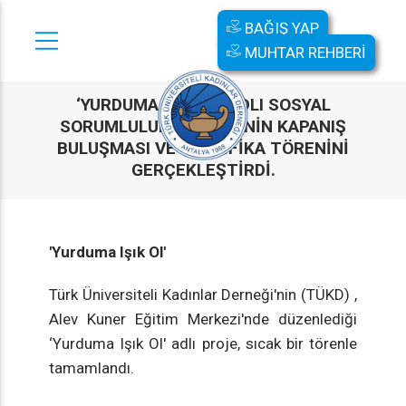
BAĞIŞ YAP
MUHTAR REHBERİ
‘YURDUMA IŞIK OL’ ADLI SOSYAL
SORUMLULUK PROJESININ KAPANIŞ
BULUŞMASI VE SERTIFIKA TÖRENINI
GERÇEKLEŞTIRDI.
'Yurduma Işık Ol'
Türk Üniversiteli Kadınlar Derneği'nin (TÜKD) ,
Alev Kuner Eğitim Merkezi'nde düzenlediği
‘Yurduma Işık Ol' adlı proje, sıcak bir törenle
tamamlandı.