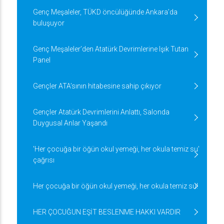
Genç Meşaleler, TÜKD öncülüğünde Ankara’da
buluşuyor
Genç Meşaleler’den Atatürk Devrimlerine Işık Tutan
Panel
Gençler ATA’sının hitabesine sahip çıkıyor
Gençler Atatürk Devrimlerini Anlattı, Salonda
Duygusal Anlar Yaşandı
'Her çocuğa bir öğün okul yemeği, her okula temiz su'
çağrısı
Her çocuğa bir öğün okul yemeği, her okula temiz su!
HER ÇOCUĞUN EŞİT BESLENME HAKKI VARDIR