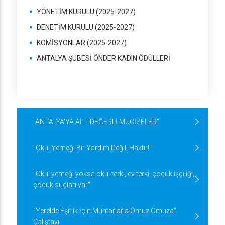
YÖNETİM KURULU (2025-2027)
DENETİM KURULU (2025-2027)
KOMİSYONLAR (2025-2027)
ANTALYA ŞUBESİ ÖNDER KADIN ÖDÜLLERİ
"ANTALYA'YA AİT-"DEĞERLİ MUCİZELER"
"Okul Yemeği Bir Yardım Değil, Haktır!"
"Okul yemeği yoksa okul terki, ev terki, çocuk işçiliği,
çocuk suçları var"
"Yerelde Eşitlik İçin Muhtarlarla Omuz Omuza"
Çalıştayı