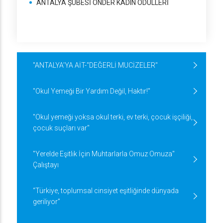
ANTALYA ŞUBESİ ÖNDER KADIN ÖDÜLLERİ
"ANTALYA'YA AİT-"DEĞERLİ MUCİZELER"
"Okul Yemeği Bir Yardım Değil, Haktır!"
"Okul yemeği yoksa okul terki, ev terki, çocuk işçiliği,
çocuk suçları var"
"Yerelde Eşitlik İçin Muhtarlarla Omuz Omuza"
Çalıştayı
“Türkiye, toplumsal cinsiyet eşitliğinde dünyada
geriliyor”