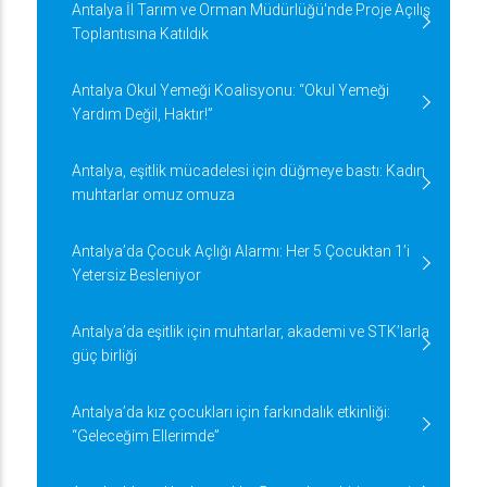
Antalya İl Tarım ve Orman Müdürlüğü'nde Proje Açılış
Toplantısına Katıldık
Antalya Okul Yemeği Koalisyonu: “Okul Yemeği
Yardım Değil, Haktır!”
Antalya, eşitlik mücadelesi için düğmeye bastı: Kadın
muhtarlar omuz omuza
Antalya’da Çocuk Açlığı Alarmı: Her 5 Çocuktan 1’i
Yetersiz Besleniyor
Antalya’da eşitlik için muhtarlar, akademi ve STK’larla
güç birliği
Antalya’da kız çocukları için farkındalık etkinliği:
“Geleceğim Ellerimde”