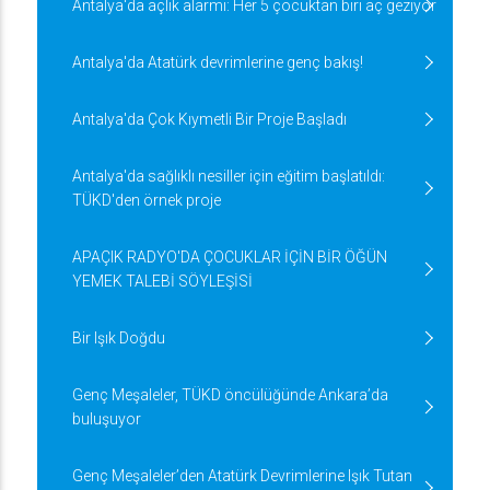
Antalya'da açlık alarmı: Her 5 çocuktan biri aç geziyor
Antalya'da Atatürk devrimlerine genç bakış!
Antalya'da Çok Kıymetli Bir Proje Başladı
Antalya'da sağlıklı nesiller için eğitim başlatıldı:
TÜKD'den örnek proje
APAÇIK RADYO'DA ÇOCUKLAR İÇİN BİR ÖĞÜN
YEMEK TALEBİ SÖYLEŞİSİ
Bir Işık Doğdu
Genç Meşaleler, TÜKD öncülüğünde Ankara’da
buluşuyor
Genç Meşaleler’den Atatürk Devrimlerine Işık Tutan