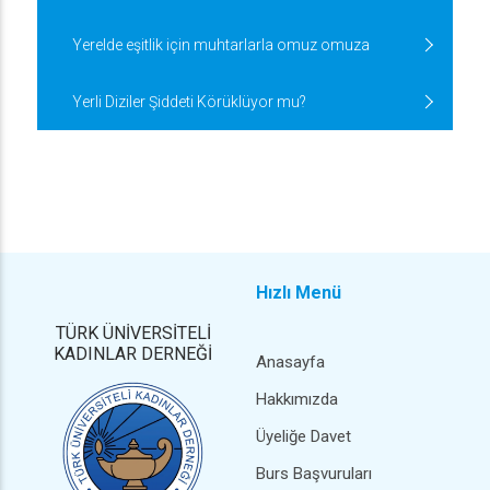
Yerelde eşitlik için muhtarlarla omuz omuza
Yerli Diziler Şiddeti Körüklüyor mu?
Hızlı Menü
TÜRK ÜNİVERSİTELİ
KADINLAR DERNEĞİ
Anasayfa
Hakkımızda
Üyeliğe Davet
Burs Başvuruları