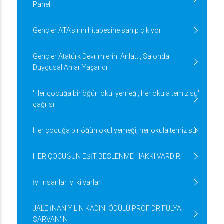
Panel
Gençler ATA’sının hitabesine sahip çıkıyor
Gençler Atatürk Devrimlerini Anlattı, Salonda
Duygusal Anlar Yaşandı
'Her çocuğa bir öğün okul yemeği, her okula temiz su'
çağrısı
Her çocuğa bir öğün okul yemeği, her okula temiz su!
HER ÇOCUĞUN EŞİT BESLENME HAKKI VARDIR
İyi insanlar iyi ki varlar
JALE İNAN YILIN KADINI ÖDÜLÜ PROF DR FULYA
SARVAN'IN