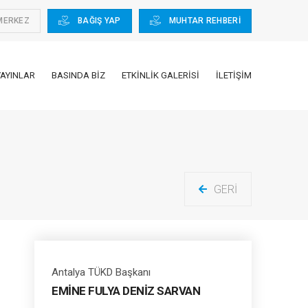
MERKEZ
BAĞIŞ YAP
MUHTAR REHBERİ
YAYINLAR
BASINDA BIZ
ETKINLIK GALERISI
İLETIŞIM
GERI
Antalya TÜKD Başkanı
EMİNE FULYA DENİZ SARVAN