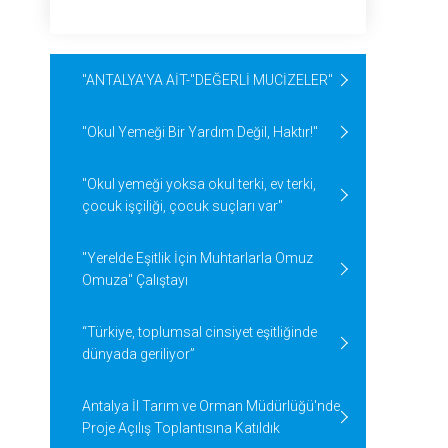
"ANTALYA'YA AİT-"DEĞERLİ MUCİZELER"
"Okul Yemeği Bir Yardım Değil, Haktır!"
"Okul yemeği yoksa okul terki, ev terki,
çocuk işçiliği, çocuk suçları var"
"Yerelde Eşitlik İçin Muhtarlarla Omuz
Omuza" Çalıştayı
“Türkiye, toplumsal cinsiyet eşitliğinde
dünyada geriliyor”
Antalya İl Tarım ve Orman Müdürlüğü'nde
Proje Açılış Toplantısına Katıldık