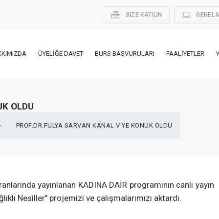
BİZE KATILIN
GENEL 
KKIMIZDA
ÜYELIĞE DAVET
BURS BAŞVURULARI
FAALIYETLER
UK OLDU
PROF.DR.FULYA SARVAN KANAL V'YE KONUK OLDU
kranlarında yayınlanan KADINA DAİR programının canlı yayın
ıklı Nesiller" projemizi ve çalışmalarımızı aktardı.