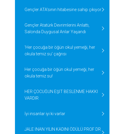
Gençler ATA’sının hitabesine sahip çıkıyor
Gençler Atatürk Devrimlerini Anlattı,
Salonda Duygusal Anlar Yaşandı
'Her çocuğa bir öğün okul yemeği, her
okula temiz su' çağrısı
Her çocuğa bir öğün okul yemeği, her
okula temiz su!
HER ÇOCUĞUN EŞİT BESLENME HAKKI
VARDIR
İyi insanlar iyi ki varlar
JALE İNAN YILIN KADINI ÖDÜLÜ PROF DR