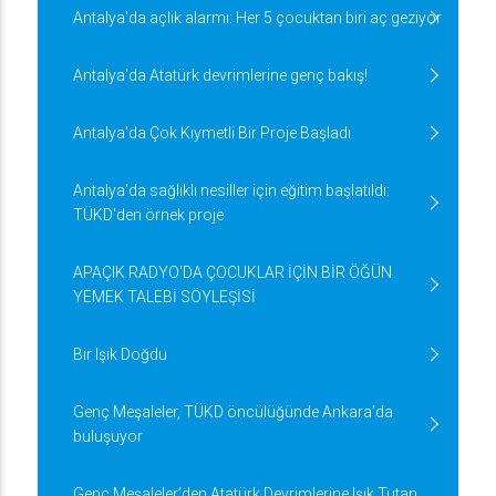
Antalya'da açlık alarmı: Her 5 çocuktan biri aç geziyor
Antalya'da Atatürk devrimlerine genç bakış!
Antalya'da Çok Kıymetli Bir Proje Başladı
Antalya'da sağlıklı nesiller için eğitim başlatıldı:
TÜKD'den örnek proje
APAÇIK RADYO'DA ÇOCUKLAR İÇİN BİR ÖĞÜN
YEMEK TALEBİ SÖYLEŞİSİ
Bir Işık Doğdu
Genç Meşaleler, TÜKD öncülüğünde Ankara’da
buluşuyor
Genç Meşaleler’den Atatürk Devrimlerine Işık Tutan