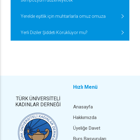
sempozyum düzenleyecek
Yerelde eşitlik için muhtarlarla omuz omuza
Yerli Diziler Şiddeti Körüklüyor mu?
Hızlı Menü
TÜRK ÜNİVERSİTELİ
KADINLAR DERNEĞİ
Anasayfa
Hakkımızda
Üyeliğe Davet
Burs Başvuruları