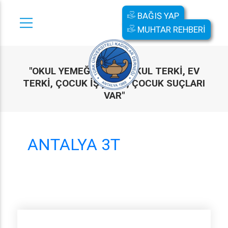
BAĞIŞ YAP
MUHTAR REHBERİ
"OKUL YEMEĞI YOKSA OKUL TERKI, EV
TERKI, ÇOCUK IŞÇILIĞI, ÇOCUK SUÇLARI
VAR"
ANTALYA 3T