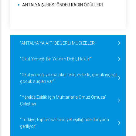
ANTALYA ŞUBESİ ÖNDER KADIN ÖDÜLLERİ
"ANTALYA'YA AİT-"DEĞERLİ MUCİZELER"
"Okul Yemeği Bir Yardım Değil, Haktır!"
"Okul yemeği yoksa okul terki, ev terki, çocuk işçiliği,
çocuk suçları var"
"Yerelde Eşitlik İçin Muhtarlarla Omuz Omuza"
Çalıştayı
“Türkiye, toplumsal cinsiyet eşitliğinde dünyada
geriliyor”