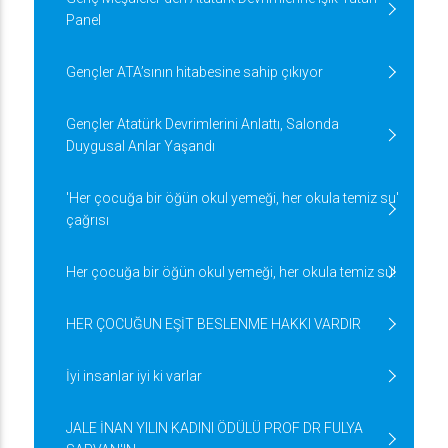
Panel
Gençler ATA’sının hitabesine sahip çıkıyor
Gençler Atatürk Devrimlerini Anlattı, Salonda
Duygusal Anlar Yaşandı
'Her çocuğa bir öğün okul yemeği, her okula temiz su'
çağrısı
Her çocuğa bir öğün okul yemeği, her okula temiz su!
HER ÇOCUĞUN EŞİT BESLENME HAKKI VARDIR
İyi insanlar iyi ki varlar
JALE İNAN YILIN KADINI ÖDÜLÜ PROF DR FULYA