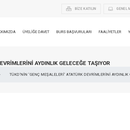
BİZE KATILIN
GENEL 
KKIMIZDA
ÜYELIĞE DAVET
BURS BAŞVURULARI
FAALIYETLER
DEVRIMLERINI AYDINLIK GELECEĞE TAŞIYOR
TÜKD'NIN 'GENÇ MEŞALELERI' ATATÜRK DEVRIMLERINI AYDINLIK