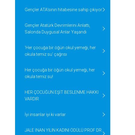
Gençler ATA’sının hitabesine sahip çıkıyor
Gençler Atatürk Devrimlerini Anlattı,
Salonda Duygusal Anlar Yaşandı
'Her çocuğa bir öğün okul yemeği, her
okula temiz su' çağrısı
Her çocuğa bir öğün okul yemeği, her
okula temiz su!
HER ÇOCUĞUN EŞİT BESLENME HAKKI
VARDIR
İyi insanlar iyi ki varlar
JALE İNAN YILIN KADINI ÖDÜLÜ PROF DR