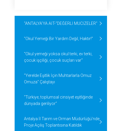
"ANTALYA'YA AİT-"DEĞERLİ MUCİZELER"
"Okul Yemeği Bir Yardım Değil, Haktır!"
"Okul yemeği yoksa okul terki, ev terki,
çocuk işçiliği, çocuk suçları var"
"Yerelde Eşitlik İçin Muhtarlarla Omuz
Omuza" Çalıştayı
“Türkiye, toplumsal cinsiyet eşitliğinde
dünyada geriliyor”
Antalya İl Tarım ve Orman Müdürlüğü'nde
Proje Açılış Toplantısına Katıldık