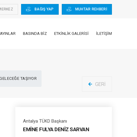
MERKEZ
BAĞIŞ YAP
MUHTAR REHBERİ
YAYINLAR
BASINDA BIZ
ETKINLIK GALERISI
İLETIŞIM
 GELECEĞE TAŞIYOR
GERI
Antalya TÜKD Başkanı
EMİNE FULYA DENİZ SARVAN