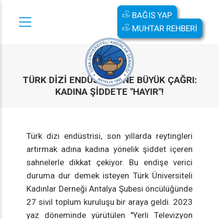
BAĞIŞ YAP
MUHTAR REHBERİ
TÜRK DIZI ENDÜSTRISINE BÜYÜK ÇAĞRI:
KADINA ŞIDDETE "HAYIR"!
Türk dizi endüstrisi, son yıllarda reytingleri
artırmak adına kadına yönelik şiddet içeren
sahnelerle dikkat çekiyor. Bu endişe verici
duruma dur demek isteyen Türk Üniversiteli
Kadınlar Derneği Antalya Şubesi öncülüğünde
27 sivil toplum kuruluşu bir araya geldi. 2023
yaz döneminde yürütülen "Yerli Televizyon