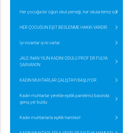
Her çocuğa bir öğün okul yemeği, her okula temiz su!
HER ÇOCUĞUN EŞİT BESLENME HAKKI VARDIR
İyi insanlar iyi ki varlar
JALE İNAN YILIN KADINI ÖDÜLÜ PROF DR FULYA
SARVAN'IN
KADIN MUHTARLAR ÇALIŞTAYI BAŞLIYOR
Kadın muhtarlar yerelde eşitlik panelimiz basında
geniş yer buldu
Kadın muhtarlarla eşitlik hamlesi!