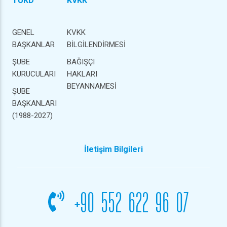
TÜKD
KVKK
GENEL
KVKK
BAŞKANLAR
BİLGİLENDİRMESİ
ŞUBE
BAĞIŞÇI
KURUCULARI
HAKLARI
BEYANNAMESİ
ŞUBE
BAŞKANLARI
(1988-2027)
İletişim Bilgileri
+90 552 622 96 07