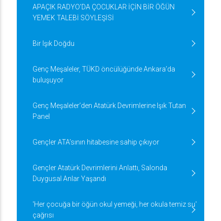
APAÇIK RADYO'DA ÇOCUKLAR İÇİN BİR ÖĞÜN
YEMEK TALEBİ SÖYLEŞİSİ
Bir Işık Doğdu
Genç Meşaleler, TÜKD öncülüğünde Ankara’da
buluşuyor
Genç Meşaleler’den Atatürk Devrimlerine Işık Tutan
Panel
Gençler ATA’sının hitabesine sahip çıkıyor
Gençler Atatürk Devrimlerini Anlattı, Salonda
Duygusal Anlar Yaşandı
'Her çocuğa bir öğün okul yemeği, her okula temiz su'
çağrısı