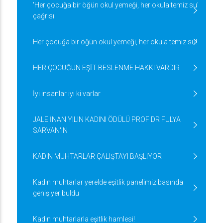
'Her çocuğa bir öğün okul yemeği, her okula temiz su'
çağrısı
Her çocuğa bir öğün okul yemeği, her okula temiz su!
HER ÇOCUĞUN EŞİT BESLENME HAKKI VARDIR
İyi insanlar iyi ki varlar
JALE İNAN YILIN KADINI ÖDÜLÜ PROF DR FULYA
SARVAN'IN
KADIN MUHTARLAR ÇALIŞTAYI BAŞLIYOR
Kadın muhtarlar yerelde eşitlik panelimiz basında
geniş yer buldu
Kadın muhtarlarla eşitlik hamlesi!