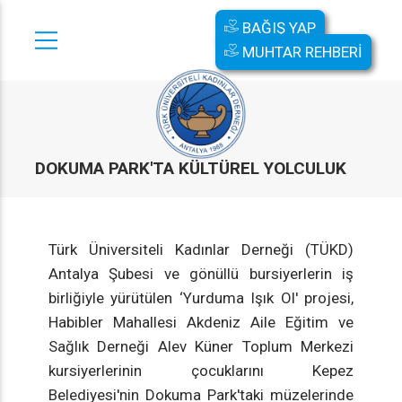
BAĞIŞ YAP
MUHTAR REHBERİ
DOKUMA PARK'TA KÜLTÜREL YOLCULUK
Türk Üniversiteli Kadınlar Derneği (TÜKD)
Antalya Şubesi ve gönüllü bursiyerlerin iş
birliğiyle yürütülen ‘Yurduma Işık Ol' projesi,
Habibler Mahallesi Akdeniz Aile Eğitim ve
Sağlık Derneği Alev Küner Toplum Merkezi
kursiyerlerinin çocuklarını Kepez
Belediyesi'nin Dokuma Park'taki müzelerinde