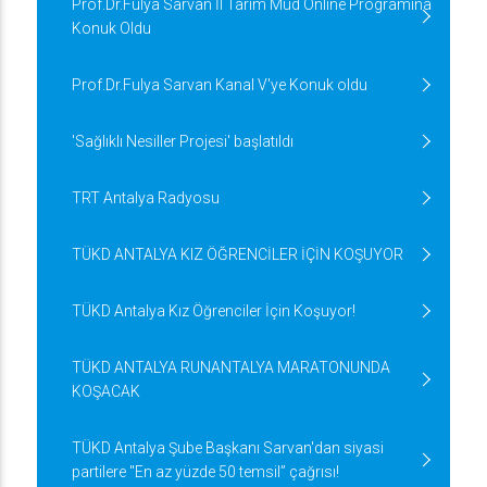
Prof.Dr.Fulya Sarvan İl Tarım Müd Online Programına
Konuk Oldu
Prof.Dr.Fulya Sarvan Kanal V'ye Konuk oldu
'Sağlıklı Nesiller Projesi' başlatıldı
TRT Antalya Radyosu
TÜKD ANTALYA KIZ ÖĞRENCİLER İÇİN KOŞUYOR
TÜKD Antalya Kız Öğrenciler İçin Koşuyor!
TÜKD ANTALYA RUNANTALYA MARATONUNDA
KOŞACAK
TÜKD Antalya Şube Başkanı Sarvan'dan siyasi
partilere "En az yüzde 50 temsil” çağrısı!