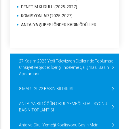
DENETİM KURULU (2025-2027)
KOMİSYONLAR (2025-2027)
ANTALYA ŞUBESİ ÖNDER KADIN ÖDÜLLERİ
27 Kasım 2023 Yerli Televizyon Dizilerinde Toplumsal
Cinsiyet ve Şiddet İçeriği İnceleme Çalışması Basın
Açıklaması
8 MART 2022 BASIN BİLDİRİSİ
ANTALYA BİR ÖĞÜN OKUL YEMEĞİ KOALİSYONU
BASIN TOPLANTISI
Antalya Okul Yemeği Koalisyonu Basın Metni