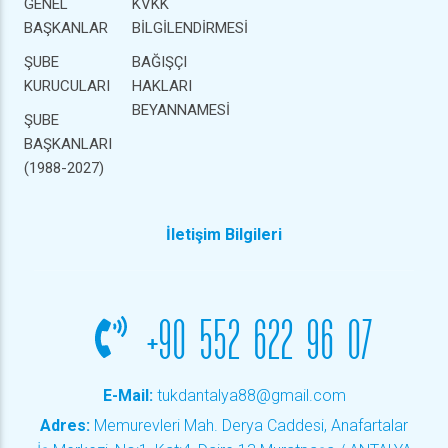
GENEL
KVKK
BAŞKANLAR
BİLGİLENDİRMESİ
ŞUBE
BAĞIŞÇI
KURUCULARI
HAKLARI
BEYANNAMESİ
ŞUBE
BAŞKANLARI
(1988-2027)
İletişim Bilgileri
+90 552 622 96 07
E-Mail:
tukdantalya88@gmail.com
Adres:
Memurevleri Mah. Derya Caddesi, Anafartalar