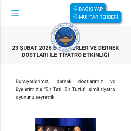
BAĞIŞ YAP
MUHTAR REHBERİ
23 ŞUBAT 2026 BURSIYERLER VE DERNEK
DOSTLARI ILE TIYATRO ETKINLIĞI
Bursiyerlerimiz, dernek dostlarımız ve
üyelerimizle "Bir Tatlı Bir Tuzlu" isimli tiyatro
oyununu seyrettik.