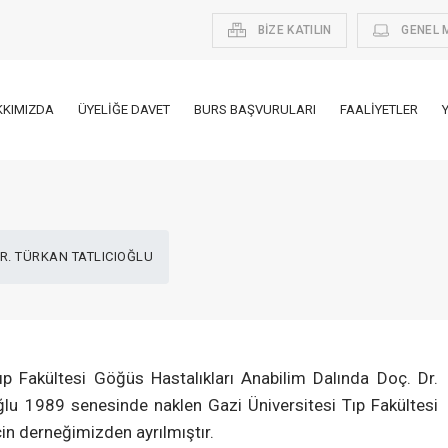
BİZE KATILIN
GENEL 
KKIMIZDA
ÜYELIĞE DAVET
BURS BAŞVURULARI
FAALIYETLER
DR. TÜRKAN TATLICIOĞLU
p Fakültesi Göğüs Hastalıkları Anabilim Dalında Doç. Dr.
oğlu 1989 senesinde naklen Gazi Üniversitesi Tıp Fakültesi
çin derneğimizden ayrılmıştır.