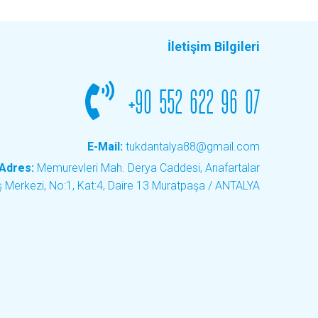
İletişim Bilgileri
+90 552 622 96 07
E-Mail:
tukdantalya88@gmail.com
Adres:
Memurevleri Mah. Derya Caddesi, Anafartalar
ş Merkezi, No:1, Kat:4, Daire 13 Muratpaşa / ANTALYA