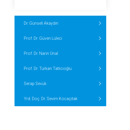
Dr. Günseli Akaydın
Prof. Dr. Güven Lüleci
Prof. Dr. Narin Ünal
Prof. Dr. Türkan Tatlıcıoğlu
Serap Sevük
Yrd. Doç. Dr. Sevim Kocaçıtak