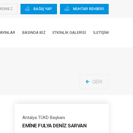
MERKEZ
BAĞIŞ YAP
MUHTAR REHBERİ
YAYINLAR
BASINDA BIZ
ETKINLIK GALERISI
İLETIŞIM
GERI
Antalya TÜKD Başkanı
EMİNE FULYA DENİZ SARVAN