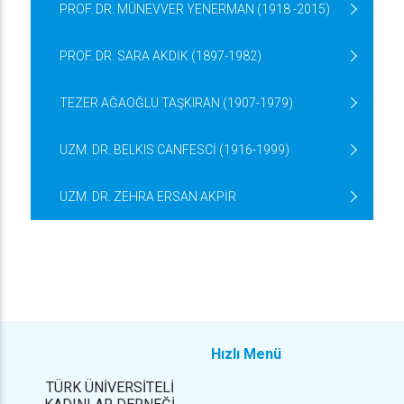
PROF. DR. MÜNEVVER YENERMAN (1918 -2015)
PROF. DR. SARA AKDİK (1897-1982)
TEZER AĞAOĞLU TAŞKIRAN (1907-1979)
UZM. DR. BELKIS CANFESCİ (1916-1999)
UZM. DR. ZEHRA ERSAN AKPİR
Hızlı Menü
TÜRK ÜNİVERSİTELİ