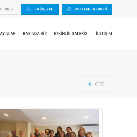
MERKEZ
BAĞIŞ YAP
MUHTAR REHBERİ
YAYINLAR
BASINDA BIZ
ETKINLIK GALERISI
İLETIŞIM
GERI