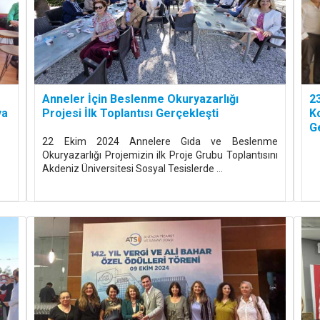
Anneler İçin Beslenme Okuryazarlığı
2
ya
Projesi İlk Toplantısı Gerçekleşti
Ko
G
22 Ekim 2024 Annelere Gıda ve Beslenme
Okuryazarlığı Projemizin ilk Proje Grubu Toplantısını
Akdeniz Üniversitesi Sosyal Tesislerde ...