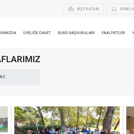
BİZE KATILIN
GENEL 
KKIMIZDA
ÜYELIĞE DAVET
BURS BAŞVURULARI
FAALIYETLER
AFLARIMIZ
MIZ